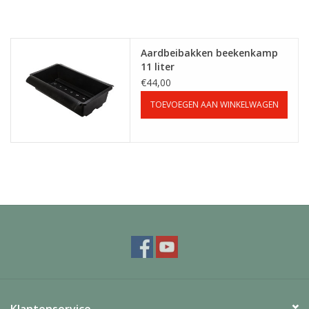
Decoratieve bloempotten
Aardbeibakken beekenkamp
11 liter
Dierbenodigdheden
€44,00
TOEVOEGEN AAN WINKELWAGEN
Plantentrappen
Klantenservice