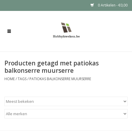
0 Artikelen - €0,00
Home
Bloembakken
Producten getagd met patiokas
Plantenzuilen
balkonserre muurserre
Plantentafels
HOME
/
TAGS
/
PATIOKAS BALKONSERRE MUURSERRE
Moestuinbakken
Voertonnen
Tuinkabouters