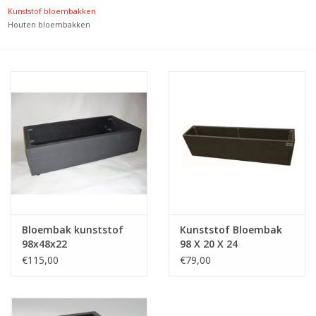
Kunststof bloembakken
Houten bloembakken
Decoratieve bloempotten
Dierbenodigdheden
Plantentrappen
Bloembak kunststof
Kunststof Bloembak
98x48x22
98 X 20 X 24
€115,00
€79,00