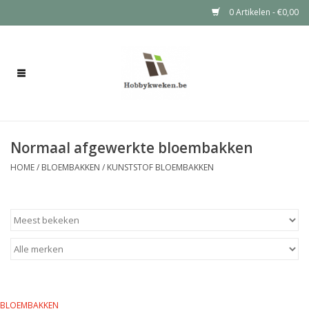
0 Artikelen - €0,00
Home
Bloembakken
Normaal afgewerkte bloembakken
Plantenzuilen
HOME
/
BLOEMBAKKEN
/
KUNSTSTOF BLOEMBAKKEN
Plantentafels
Moestuinbakken
Voertonnen
Tuinkabouters
BLOEMBAKKEN