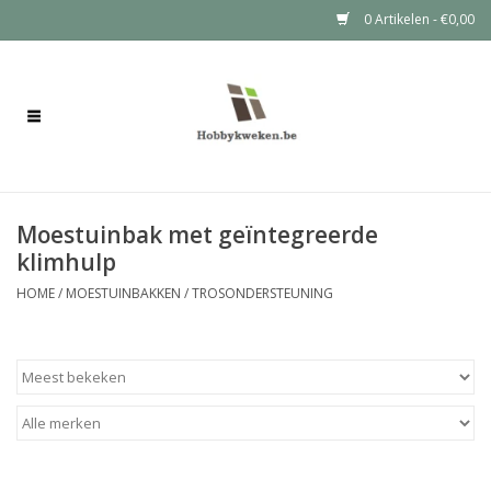
0 Artikelen - €0,00
Home
Bloembakken
Moestuinbak met geïntegreerde
Plantenzuilen
klimhulp
Plantentafels
HOME
/
MOESTUINBAKKEN
/
TROSONDERSTEUNING
Moestuinbakken
Voertonnen
Tuinkabouters