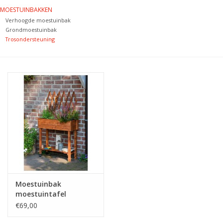
MOESTUINBAKKEN
Decoratieve bloempotten
Verhoogde moestuinbak
Grondmoestuinbak
Trosondersteuning
Dierbenodigdheden
Plantentrappen
Moestuinbak
moestuintafel
oppottafel kweektafel
€69,00
plantentafel met