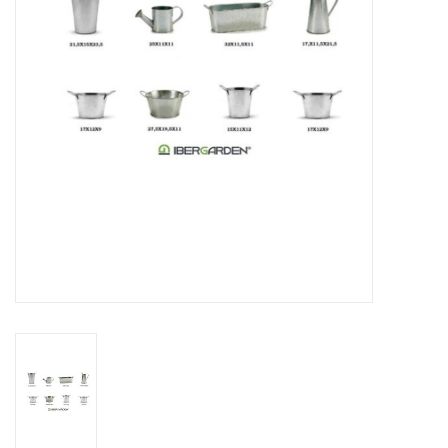
Decoratieve bloempotten
Dierbenodigdheden
Plantentrappen