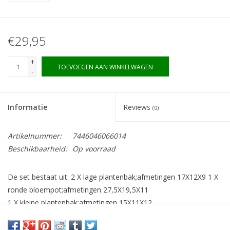
€29,95
+
TOEVOEGEN AAN WINKELWAGEN
-
Informatie
Reviews
(0)
Artikelnummer:
7446046066014
Beschikbaarheid:
Op voorraad
De set bestaat uit: 2 X lage plantenbak;afmetingen 17X12X9 1 X
ronde bloempot;afmetingen 27,5X19,5X11
1 X kleine plantenbak;afmetingen 15X11X12
1 X melkkan;afmetingen 17,5X11,5X21,5
1 X hoge bloempot;afmetingen 21,5X15X23,5