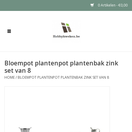
0 Artikelen - €0,00
Home
Bloembakken
Bloempot plantenpot plantenbak zink
Plantenzuilen
set van 8
HOME
/
BLOEMPOT PLANTENPOT PLANTENBAK ZINK SET VAN 8
Plantentafels
Moestuinbakken
Voertonnen
Tuinkabouters