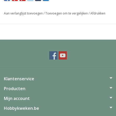
1 X gieter;afmetingen 25X11X11
1 X ovale plantenbak;afmetingen 32X11,5X11
Aan verlanglijst toevoegen
/
Toevoegen om te vergelijken
/
Afdrukken
1 X ronde bloempot;afmetingen 27,5X19,5X11
Klantenservice
Producten
Mijn account
Hobbykweken.be